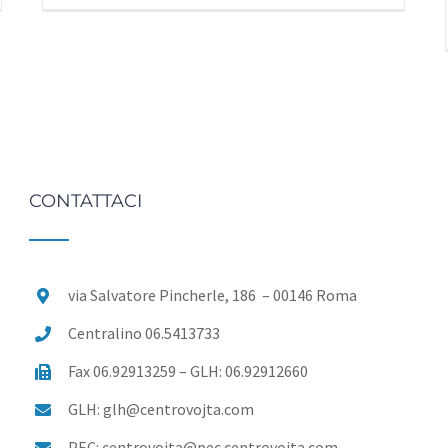
CONTATTACI
via Salvatore Pincherle, 186 – 00146 Roma
Centralino 06.5413733
Fax 06.92913259 – GLH: 06.92912660
GLH: glh@centrovojta.com
PEC: centrovojta@pec.centrovojta.com